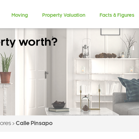
Moving
Property Valuation
Facts & Figures
rty worth?
lores
>
Calle Pinsapo