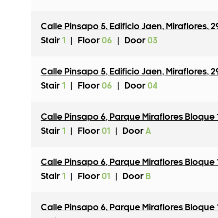
Calle Pinsapo 5
,
Edificio Jaen
,
Miraflores
,
2
Stair
1
|
Floor
06
|
Door
03
Calle Pinsapo 5
,
Edificio Jaen
,
Miraflores
,
2
Stair
1
|
Floor
06
|
Door
04
Calle Pinsapo 6
,
Parque Miraflores Bloque 
Stair
1
|
Floor
01
|
Door
A
Calle Pinsapo 6
,
Parque Miraflores Bloque 
Stair
1
|
Floor
01
|
Door
B
Calle Pinsapo 6
,
Parque Miraflores Bloque 