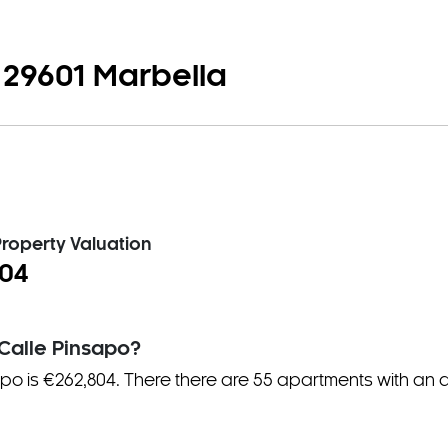
, 29601 Marbella
roperty Valuation
04
 Calle Pinsapo?
apo is €262,804. There
there
are
55 apartment
s
with an 