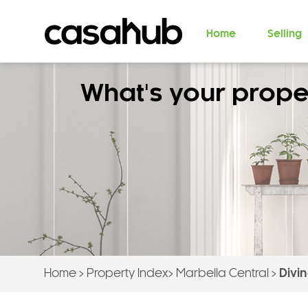
Home
Selling
What's your prope
Home
>
Property Index
>
Marbella Central
>
Divi