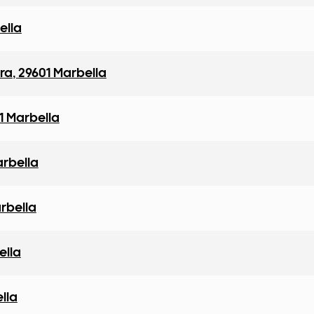
ella
ra
,
29601 Marbella
1 Marbella
arbella
rbella
ella
lla