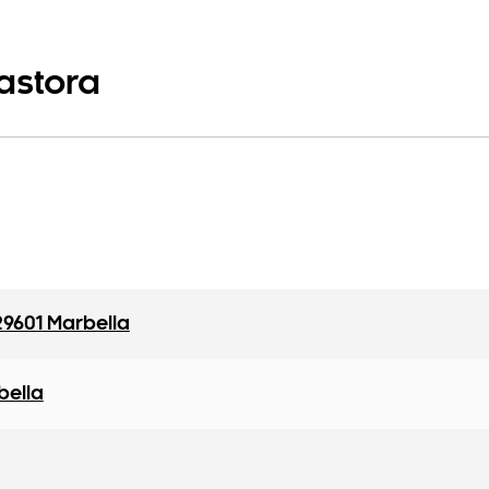
astora
29601 Marbella
bella